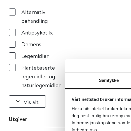
Alternativ
behandling
Antipsykotika
Demens
Legemidler
Plantebaserte
legemidler og
Samtykke
naturlegemidler
Vårt nettsted bruker inform
Vis alt
Helsebiblioteket bruker tekno
deg best mulig brukeroppleve
Utgiver
Informasjonskapslene samler s
forbedre oss.