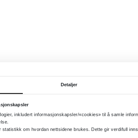
Detaljer
asjonskapsler
logier, inkludert informasjonskapsler/«cookies» til å samle info
lse.
tatistikk om hvordan nettsidene brukes. Dette gir verdifull inns