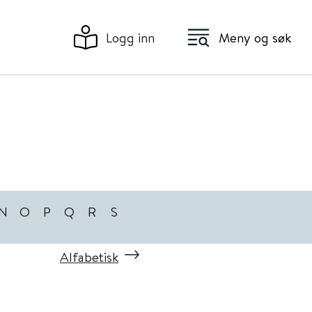
Logg inn
Meny og søk
N
O
P
Q
R
S
Alfabetisk