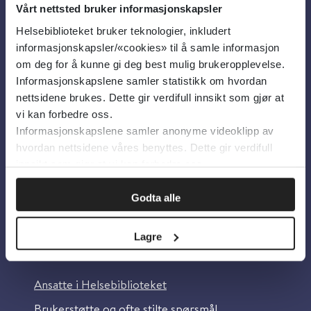
Vårt nettsted bruker informasjonskapsler
Helsebiblioteket bruker teknologier, inkludert
Om oss
informasjonskapsler/«cookies» til å samle informasjon
om deg for å kunne gi deg best mulig brukeropplevelse.
Informasjonskapslene samler statistikk om hvordan
Om Helsebiblioteket
nettsidene brukes. Dette gir verdifull innsikt som gjør at
Personvern og informasjonskapsler
vi kan forbedre oss.
Informasjonskapslene samler anonyme videoklipp av
Tilgjengelighetserklæring
hvordan nettsidene våres benyttes. Dette gir verdifull
Information in English
innsikt som gjør at vi kan forbedre oss.
Bilder fra Colourbox.com
Godta alle
Lagre
Kontakt oss
Ansatte i Helsebiblioteket
Brukerstøtte og ofte stilte spørsmål