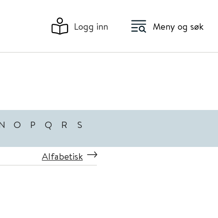
Logg inn
Meny og søk
N
O
P
Q
R
S
Alfabetisk