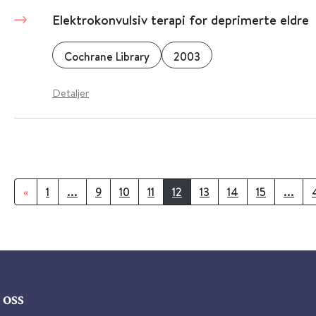
Elektrokonvulsiv terapi for deprimerte eldre
Cochrane Library
2003
Detaljer
«
1
...
9
10
11
12
13
14
15
...
oss