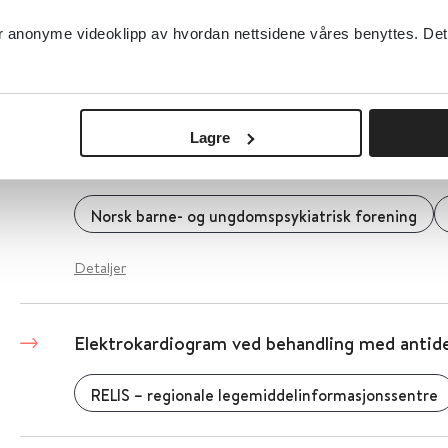
anonyme videoklipp av hvordan nettsidene våres benyttes. Dette 
Helsedirektoratet
2019
Detaljer
Lagre
Elektiv mutisme. I: Veileder for barne- og u
Norsk barne- og ungdomspsykiatrisk forening
Detaljer
Elektrokardiogram ved behandling med antide
RELIS – regionale legemiddelinformasjonssentre