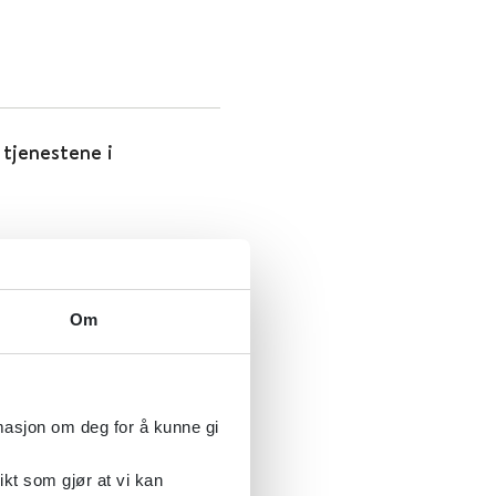
 tjenestene i
Om
ninger og interaksjoner
rmasjon om deg for å kunne gi
ikt som gjør at vi kan