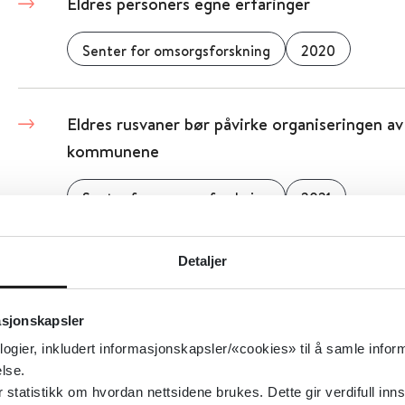
Eldres personers egne erfaringer
Senter for omsorgsforskning
2020
Eldres rusvaner bør påvirke organiseringen av
kommunene
Senter for omsorgsforskning
2021
Detaljer
Eldres sårbarhet for legemiddeleffekt, bivirk
Helsebiblioteket
asjonskapsler
logier, inkludert informasjonskapsler/«cookies» til å samle info
lse.
Eldre, rus og rusmidler - faglige råd
tatistikk om hvordan nettsidene brukes. Dette gir verdifull inns