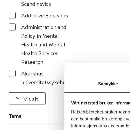
Scandinavica
Addictive Behaviors
Administration and
Policy in Mental
Health and Mental
Health Services
Research
Akershus
universitetssykehus
Samtykke
Vis alt
Vårt nettsted bruker inform
Helsebiblioteket bruker tekno
Tema
deg best mulig brukeroppleve
Informasjonskapslene samler s