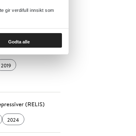
gir verdifull innsikt som
Godta alle
ngdomspsykiatri
2019
pressiver (RELIS)
2024