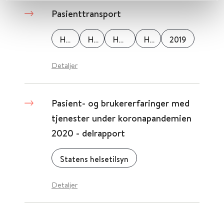
Pasienttransport
Helse Sør-Øst
Helse Vest
Helse Midt-Norge
Helse Nord
2019
Detaljer
Pasient- og brukererfaringer med
tjenester under koronapandemien
2020 - delrapport
Statens helsetilsyn
Detaljer