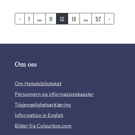
«
1
...
11
12
13
...
57
»
Om oss
Om Helsebiblioteket
Personvern og informasjonskapsler
Tilgjengelighetserklæring
Information in English
Bilder fra Colourbox.com