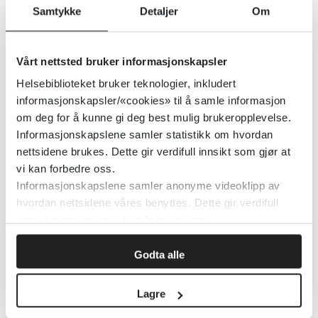
Pasientsikkerhetskampanjen
Samtykke
Detaljer
Om
Detaljer
Vårt nettsted bruker informasjonskapsler
Helsebiblioteket bruker teknologier, inkludert
Pasientsikkerhets-programmet
informasjonskapsler/«cookies» til å samle informasjon
har liten innvirkning
om deg for å kunne gi deg best mulig brukeropplevelse.
Informasjonskapslene samler statistikk om hvordan
Senter for omsorgsforskning
2020
nettsidene brukes. Dette gir verdifull innsikt som gjør at
vi kan forbedre oss.
Informasjonskapslene samler anonyme videoklipp av
hvordan nettsidene våres benyttes. Dette gir verdifull
Pasientskadeloven
innsikt som gjør at vi kan forbedre oss.
Lovdata
2016
Godta alle
Detaljer
Lagre