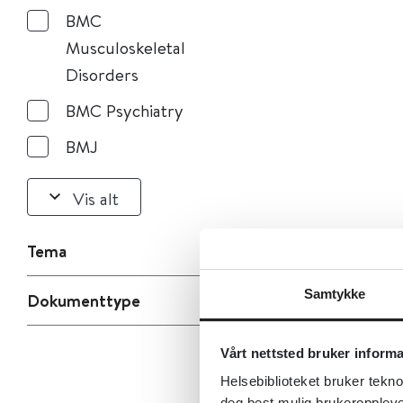
BMC
Musculoskeletal
Disorders
BMC Psychiatry
BMJ
Vis alt
Tema
Samtykke
Dokumenttype
Vårt nettsted bruker inform
Helsebiblioteket bruker tekno
deg best mulig brukeroppleve