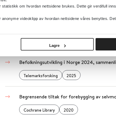
tatistikk om hvordan nettsidene brukes. Dette gir verdifull inns
Befolkningens helsekompetanse
anonyme videoklipp av hvordan nettsidene våres benyttes. Dette 
Helsedirektoratet
OsloMet
Høgskolen i I
Detaljer
Lagre
Befolkningsutvikling i Norge 2024, sammen
Telemarksforsking
2025
Begrensende tiltak for forebygging av selvmo
Cochrane Library
2020