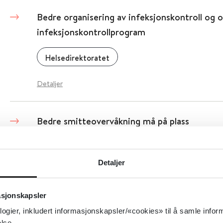
Bedre organisering av infeksjonskontroll og o
infeksjonskontrollprogram
Helsedirektoratet
Detaljer
Bedre smitteovervåkning må på plass
Senter for omsorgsforskning
2022
Detaljer
Bedring med oppfølging av ACT-team (ROP)
asjonskapsler
logier, inkludert informasjonskapsler/«cookies» til å samle info
Nasjonal kompetansetjeneste ROP
2021
lse.