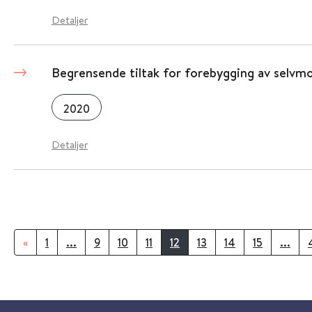
Detaljer
Begrensende tiltak for forebygging av selvm
2020
Detaljer
«
1
...
9
10
11
12
13
14
15
...