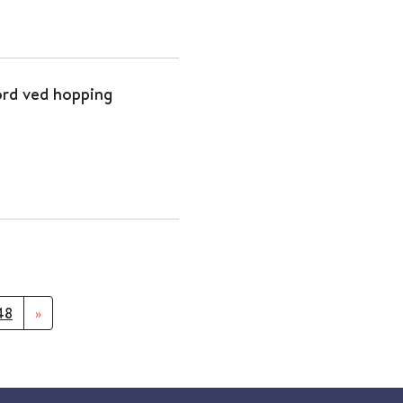
ord ved hopping
48
»