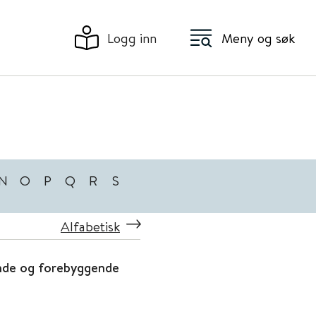
Logg inn
Meny og søk
N
O
P
Q
R
S
Alfabetisk
ende og forebyggende