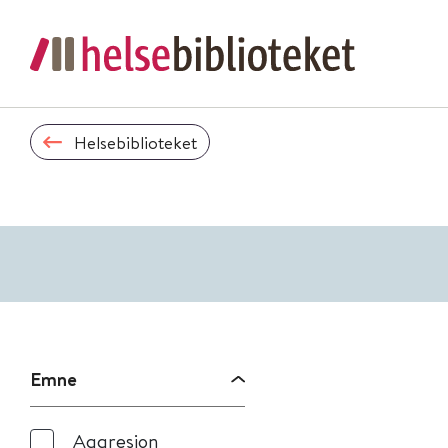
Helsebiblioteket
Emne
Aggresjon