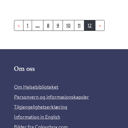
«
1
...
8
9
10
11
12
»
Om oss
Om Helsebiblioteket
Personvern og informasjonskapsler
Tilgjengelighetserklæring
Information in English
Bilder fra Colourbox.com