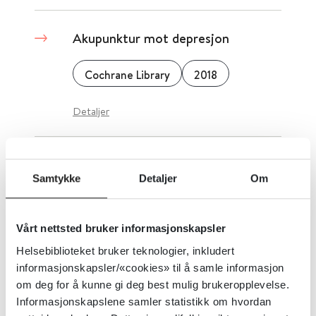
Akupunktur mot depresjon
Cochrane Library
2018
Detaljer
Aktiveringsterapi ved depresjon
Samtykke
Detaljer
Om
hos voksne med ikke-smittsomme
sykdommer
Vårt nettsted bruker informasjonskapsler
Cochrane Library
2020
Helsebiblioteket bruker teknologier, inkludert
informasjonskapsler/«cookies» til å samle informasjon
Detaljer
om deg for å kunne gi deg best mulig brukeropplevelse.
Informasjonskapslene samler statistikk om hvordan