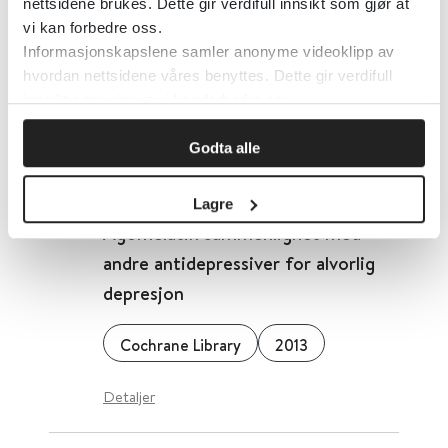
nettsidene brukes. Dette gir verdifull innsikt som gjør at
Aktiv placebo versus
vi kan forbedre oss.
antidepressiver mot depresjon
Informasjonskapslene samler anonyme videoklipp av
hvordan nettsidene våres benyttes. Dette gir verdifull
innsikt som gjør at vi kan forbedre oss.
Cochrane Library
2004
Godta alle
Detaljer
Lagre
Agomelatin sammenlignet med
andre antidepressiver for alvorlig
depresjon
Cochrane Library
2013
Detaljer