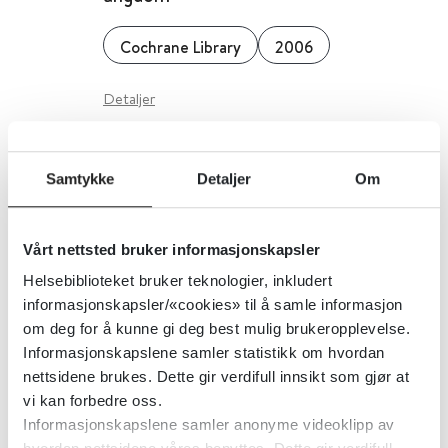
Cochrane Library
2006
Detaljer
Rimonabant for overvekt eller
Samtykke
Detaljer
Om
fedme
Vårt nettsted bruker informasjonskapsler
Cochrane Library
2006
Helsebiblioteket bruker teknologier, inkludert
informasjonskapsler/«cookies» til å samle informasjon
Detaljer
om deg for å kunne gi deg best mulig brukeropplevelse.
Informasjonskapslene samler statistikk om hvordan
nettsidene brukes. Dette gir verdifull innsikt som gjør at
Litium sammenlignet med
vi kan forbedre oss.
antidepressiver i
Informasjonskapslene samler anonyme videoklipp av
langtidsbehandling av unipolar