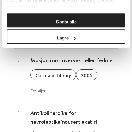
hvordan nettsidene våres benyttes. Dette gir verdifull
affektiv lidelse
innsikt som gjør at vi kan forbedre oss.
Godta alle
Cochrane Library
2006
Detaljer
Lagre
Mosjon mot overvekt eller fedme
Cochrane Library
2006
Detaljer
Antikolinergika for
nevroleptikaindusert akatisi