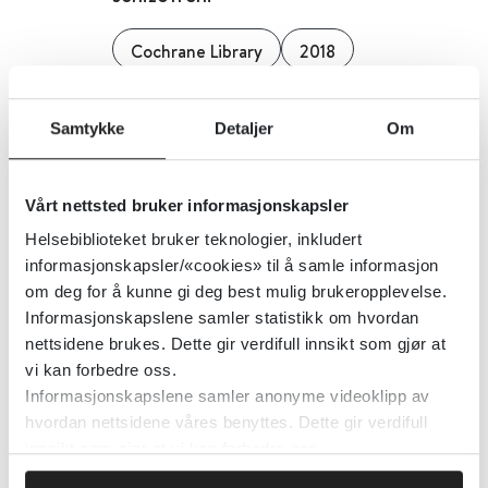
Cochrane Library
2018
Detaljer
Samtykke
Detaljer
Om
CBRNE-medisin på
Vårt nettsted bruker informasjonskapsler
Helsebiblioteket
Helsebiblioteket bruker teknologier, inkludert
informasjonskapsler/«cookies» til å samle informasjon
om deg for å kunne gi deg best mulig brukeropplevelse.
Detaljer
Informasjonskapslene samler statistikk om hvordan
nettsidene brukes. Dette gir verdifull innsikt som gjør at
vi kan forbedre oss.
CBRNE-hendelser med
Informasjonskapslene samler anonyme videoklipp av
personskade - Nasjonal faglig
hvordan nettsidene våres benyttes. Dette gir verdifull
retningslinje
innsikt som gjør at vi kan forbedre oss.