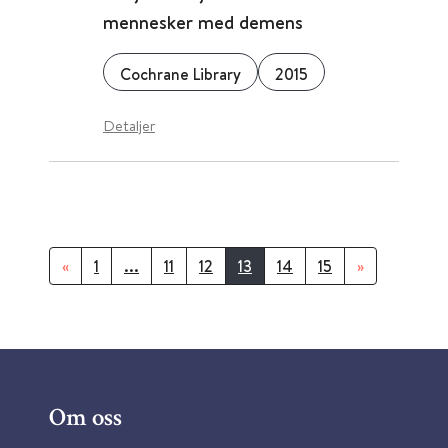
mennesker med demens
Cochrane Library
2015
Detaljer
«
1
...
11
12
13
14
15
»
Om oss