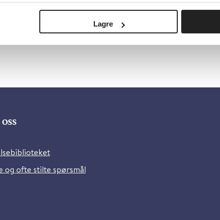
Lagre
oss
lsebiblioteket
 og ofte stilte spørsmål