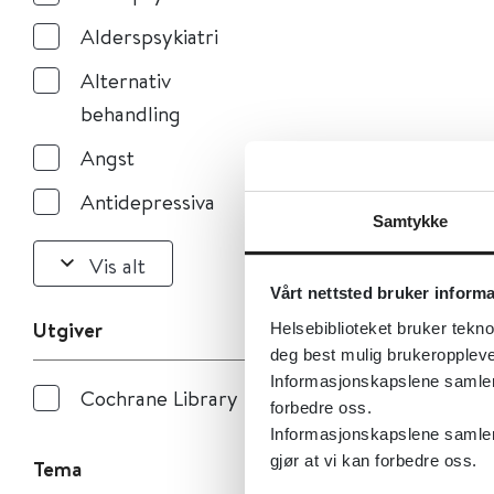
Alderspsykiatri
Alternativ
behandling
Angst
Antidepressiva
Samtykke
Vis alt
Vårt nettsted bruker inform
Utgiver
Helsebiblioteket bruker tekno
deg best mulig brukeroppleve
Informasjonskapslene samler s
Cochrane Library
forbedre oss.
Informasjonskapslene samler 
gjør at vi kan forbedre oss.
Tema