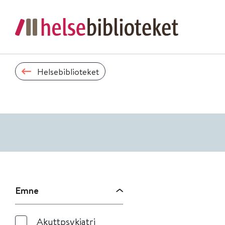
Helsebiblioteket
Emne
Akuttpsykiatri