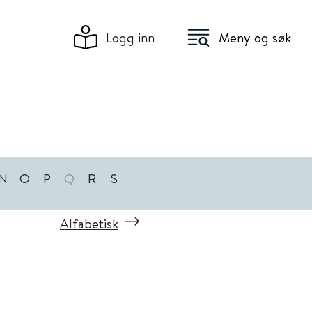
Logg inn
Meny og søk
N
O
P
Q
R
S
Alfabetisk