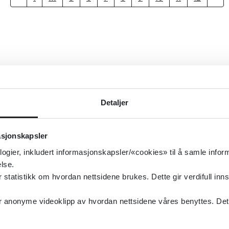
Detaljer
asjonskapsler
logier, inkludert informasjonskapsler/«cookies» til å samle info
lse.
tatistikk om hvordan nettsidene brukes. Dette gir verdifull inns
anonyme videoklipp av hvordan nettsidene våres benyttes. Dette 