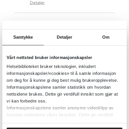
Detaljer
CBT pluss standard behandling,
sammenliknet med standard
Samtykke
Detaljer
Om
behandling pluss andre
psykoterapier for personer med
Vårt nettsted bruker informasjonskapsler
schizofreni
Helsebiblioteket bruker teknologier, inkludert
Cochrane Library
2018
informasjonskapsler/«cookies» til å samle informasjon
om deg for å kunne gi deg best mulig brukeropplevelse.
Informasjonskapslene samler statistikk om hvordan
Detaljer
nettsidene brukes. Dette gir verdifull innsikt som gjør at
vi kan forbedre oss.
Informasjonskapslene samler anonyme videoklipp av
CBRNE-medisin på
hvordan nettsidene våres benyttes. Dette gir verdifull
Helsebiblioteket
innsikt som gjør at vi kan forbedre oss.