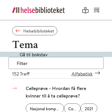
Helsebiblioteket
Tema
Gå til bokstav
Filter
152
Treff
Alfabetisk
Celleprøve - Hvordan få flere
kvinner til å ta celleprøve?
Nasjonal kompetansetjeneste for læring og mestring innen helse
Cochrane Norway
2021