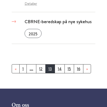
Detaljer
CBRNE-beredskap på nye sykehus
2025
«
1
...
12
13
14
15
16
»
Om oss