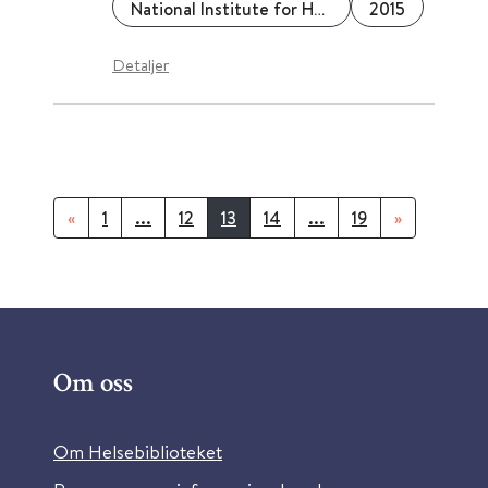
National Institute for Health and Care Excellence (NICE)
2015
Detaljer
«
1
...
12
13
14
...
19
»
Om oss
Om Helsebiblioteket