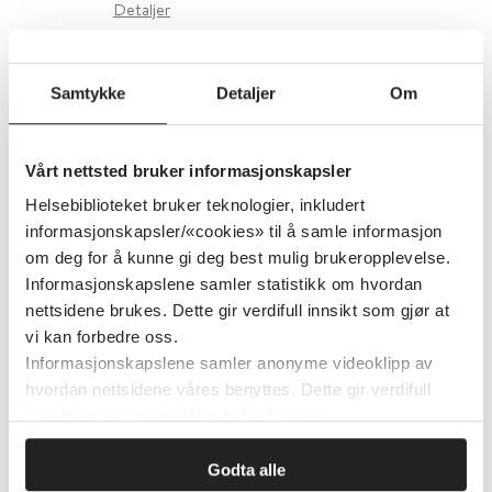
Detaljer
Utekontakt
Samtykke
Detaljer
Om
Store norske leksikon
Vårt nettsted bruker informasjonskapsler
Detaljer
Helsebiblioteket bruker teknologier, inkludert
informasjonskapsler/«cookies» til å samle informasjon
om deg for å kunne gi deg best mulig brukeropplevelse.
Utelatt helsehjelp - forekomst,
Informasjonskapslene samler statistikk om hvordan
nettsidene brukes. Dette gir verdifull innsikt som gjør at
typer og konsekvenser
vi kan forbedre oss.
Informasjonskapslene samler anonyme videoklipp av
hvordan nettsidene våres benyttes. Dette gir verdifull
Detaljer
innsikt som gjør at vi kan forbedre oss.
Godta alle
Utenfor-regnskapet