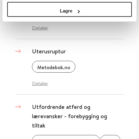
Lagre
Kommunesektorens interesse- og arbeidsgiverorganisasjon (KS)
Detaljer
Uterusruptur
Metodebok.no
Detaljer
Utfordrende atferd og
lærevansker - forebygging og
tiltak