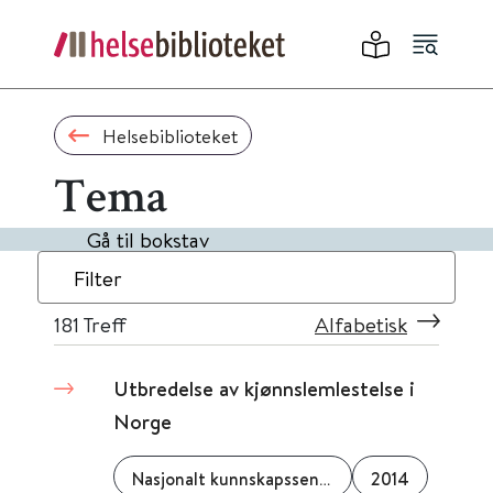
Helsebiblioteket
Tema
Gå til bokstav
Filter
181
Treff
Alfabetisk
Utbredelse av kjønnslemlestelse i
Norge
Nasjonalt kunnskapssenter om vold og traumatisk stress
2014