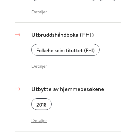
Detaljer
Utbruddshåndboka (FHI)
Folkehelseinstituttet (FHI)
Detaljer
Utbytte av hjemmebesøkene
2018
Detaljer