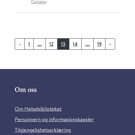
Detaljer
«
1
...
12
13
14
...
19
»
Om oss
Om Helsebiblioteket
Personvern og informasjonskapsler
Tilgjengelighetserklæring