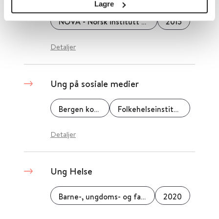
Lagre
NOVA - Norsk institutt for forskning om oppvekst, velferd og aldring
2015
Detaljer
Ung på sosiale medier
Bergen kommune
Folkehelseinstituttet (FHI)
Detaljer
Ung Helse
Barne-, ungdoms- og familiedirektoratet (Bufdir)
2020