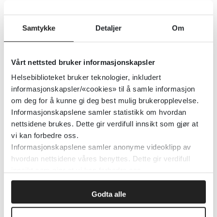
Ungdom med god psykisk helse er
meir aktive i sosiale grupper på
Samtykke
Detaljer
Om
nett (FHI)
Folkehelseinstituttet (FHI)
2026
Vårt nettsted bruker informasjonskapsler
Helsebiblioteket bruker teknologier, inkludert
informasjonskapsler/«cookies» til å samle informasjon
Ungdom med etnisk
om deg for å kunne gi deg best mulig brukeropplevelse.
minoritetsbakgrunn - Erfaringer
Informasjonskapslene samler statistikk om hvordan
nettsidene brukes. Dette gir verdifull innsikt som gjør at
og refleksjoner fra kurset FLEXid
vi kan forbedre oss.
Informasjonskapslene samler anonyme videoklipp av
Folkehelseinstituttet (FHI)
hvordan nettsidene våres benyttes. Dette gir verdifull
innsikt som gjør at vi kan forbedre oss.
Detaljer
Godta alle
Ungdata