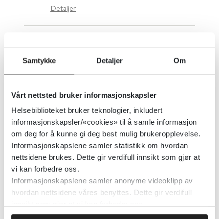
Detaljer
En scoping- og systematisk
oversikt over
Samtykke
Detaljer
Om
ansettelsesprosesser- og
resultater for unge voksne som
Vårt nettsted bruker informasjonskapsler
opplever psykose
Helsebiblioteket bruker teknologier, inkludert
informasjonskapsler/«cookies» til å samle informasjon
Community Mental Health Journal
2022
om deg for å kunne gi deg best mulig brukeropplevelse.
Informasjonskapslene samler statistikk om hvordan
Detaljer
nettsidene brukes. Dette gir verdifull innsikt som gjør at
vi kan forbedre oss.
Informasjonskapslene samler anonyme videoklipp av
En syntese basert på en realist
hvordan nettsidene våres benyttes. Dette gir verdifull
evaluering av tiltak for unge som
innsikt som gjør at vi kan forbedre oss.