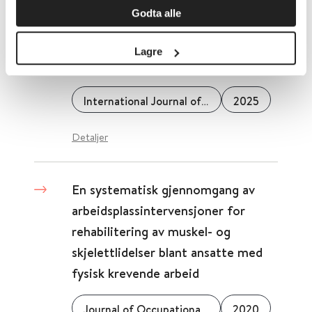
står utenfor utdanning, arbeid
Godta alle
eller opplæring (NEET): Utvikling
av programteorier for effektiv
Lagre
støtte
International Journal of Adolescence and Youth
2025
Detaljer
En systematisk gjennomgang av
arbeidsplassintervensjoner for
rehabilitering av muskel- og
skjelettlidelser blant ansatte med
fysisk krevende arbeid
Journal of Occupational Rehabilitation
2020