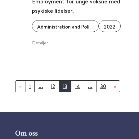
Employment for unge voksne med
psykiske lidelser.
Administration and Policy in Mental Health and Mental Health Services Research
2022
Detaljer
«
1
...
12
13
14
...
30
»
Om oss