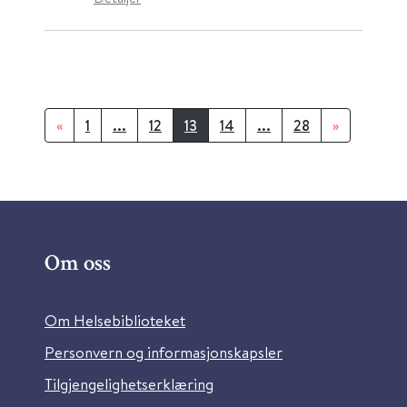
«
1
...
12
13
14
...
28
»
Om oss
Om Helsebiblioteket
Personvern og informasjonskapsler
Tilgjengelighetserklæring