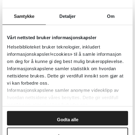
Socialstyrelsen (Danmark)
2023
Samtykke
Detaljer
Om
Detaljer
Vårt nettsted bruker informasjonskapsler
Helsebiblioteket bruker teknologier, inkludert
Menneskerettsloven
informasjonskapsler/«cookies» til å samle informasjon
om deg for å kunne gi deg best mulig brukeropplevelse.
Lovdata
2016
Informasjonskapslene samler statistikk om hvordan
nettsidene brukes. Dette gir verdifull innsikt som gjør at
Detaljer
vi kan forbedre oss.
Informasjonskapslene samler anonyme videoklipp av
hvordan nettsidene våres benyttes. Dette gir verdifull
Mensen
innsikt som gjør at vi kan forbedre oss.
Helsenorge.no
Godta alle
Detaljer