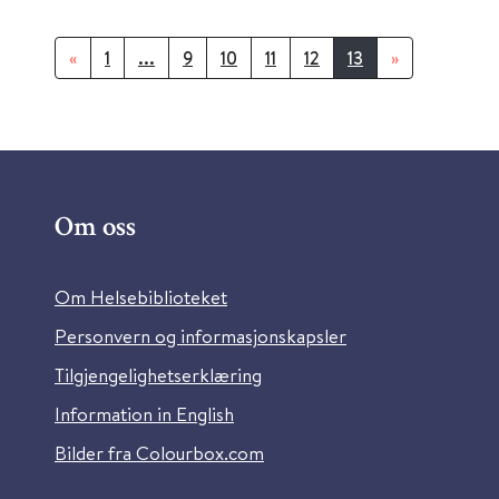
«
1
...
9
10
11
12
13
»
Om oss
Om Helsebiblioteket
Personvern og informasjonskapsler
Tilgjengelighetserklæring
Information in English
Bilder fra Colourbox.com