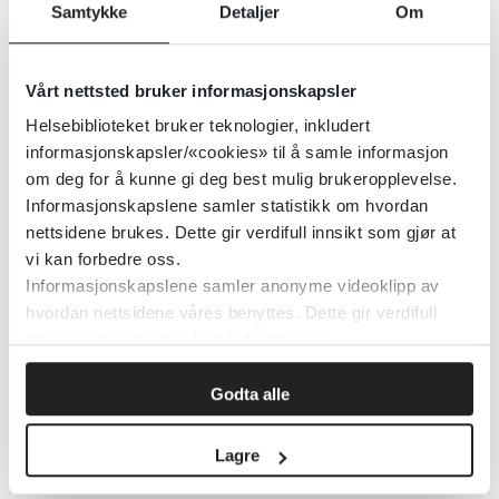
Detaljer
Samtykke
Detaljer
Om
Utviklingshemming - Støttende
Vårt nettsted bruker informasjonskapsler
teknologi på arbeidsplassen for
Helsebiblioteket bruker teknologier, inkludert
informasjonskapsler/«cookies» til å samle informasjon
personer med utviklingshemming
om deg for å kunne gi deg best mulig brukeropplevelse.
Informasjonskapslene samler statistikk om hvordan
Folkehelseinstituttet (FHI)
2022
nettsidene brukes. Dette gir verdifull innsikt som gjør at
vi kan forbedre oss.
Detaljer
Informasjonskapslene samler anonyme videoklipp av
hvordan nettsidene våres benyttes. Dette gir verdifull
innsikt som gjør at vi kan forbedre oss.
Utviklingssenter for sykehjem og
hjemmetjenester
Godta alle
Lagre
Detaljer