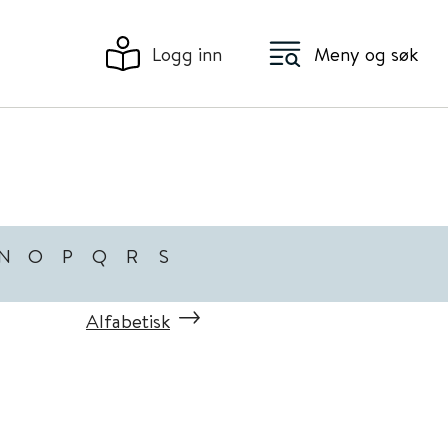
Logg inn
Meny og søk
N
O
P
Q
R
S
Alfabetisk