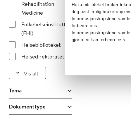
Rehabilitation
Helsebiblioteket bruker tekno
Medicine
deg best mulig brukeroppleve
Informasjonskapslene samler s
Folkehelseinstituttet
forbedre oss.
(FHI)
Informasjonskapslene samler 
gjør at vi kan forbedre oss.
Helsebiblioteket
Helsedirektoratet
Vis alt
Tema
Dokumenttype