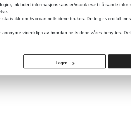
logier, inkludert informasjonskapsler/«cookies» til å samle info
lse.
tatistikk om hvordan nettsidene brukes. Dette gir verdifull inns
anonyme videoklipp av hvordan nettsidene våres benyttes. Dette 
Lagre