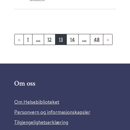
«
1
...
12
13
14
...
48
»
Om oss
Om Helsebiblioteket
Personvern og informasjonskapsler
Tilgjengelighetserklæring