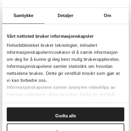
Detaljer
Samtykke
Detaljer
Om
Alle andre får lov: Intervjuer med
barn og foreldre om Snapchat og
Vårt nettsted bruker informasjonskapsler
YouTube
Helsebiblioteket bruker teknologier, inkludert
informasjonskapsler/«cookies» til å samle informasjon
Medietilsynet
om deg for å kunne gi deg best mulig brukeropplevelse.
Informasjonskapslene samler statistikk om hvordan
Detaljer
nettsidene brukes. Dette gir verdifull innsikt som gjør at
vi kan forbedre oss.
Informasjonskapslene samler anonyme videoklipp av
Alle barn har rett til en trygg
hvordan nettsidene våres benyttes. Dette gir verdifull
innsikt som gjør at vi kan forbedre oss.
barndom
Godta alle
Norsk Sykepleierforbund (NSF)