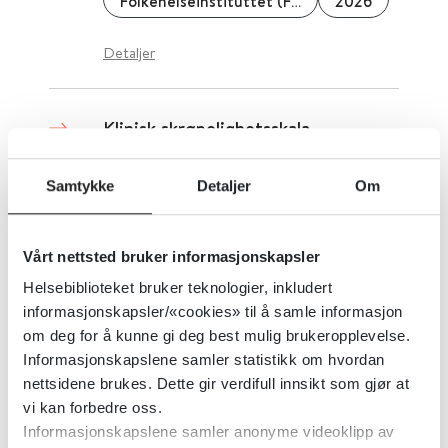
Folkehelseinstituttet (FHI)
2026
Detaljer
Klinisk skrøpelighetsskala -
Sammenheng mellom skrøpelighet
målt med klinisk skrøpelighetskala
Samtykke
Detaljer
Om
og behov for helse- og
omsorgstjenester
Vårt nettsted bruker informasjonskapsler
Helsebiblioteket bruker teknologier, inkludert
Folkehelseinstituttet (FHI)
2026
informasjonskapsler/«cookies» til å samle informasjon
om deg for å kunne gi deg best mulig brukeropplevelse.
Detaljer
Informasjonskapslene samler statistikk om hvordan
nettsidene brukes. Dette gir verdifull innsikt som gjør at
vi kan forbedre oss.
Klinisk transfusjonshåndbok
Informasjonskapslene samler anonyme videoklipp av