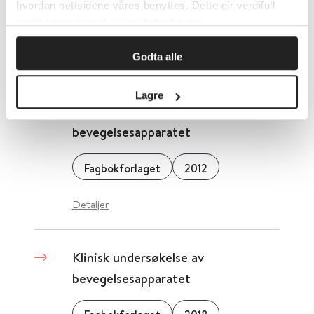
hvordan nettsidene våres benyttes. Dette gir verdifull
Norsk forening for immunologi og transfusjonsmedisin
innsikt som gjør at vi kan forbedre oss.
Godta alle
Detaljer
Lagre
Klinisk undersøkelse av
bevegelsesapparatet
Fagbokforlaget
2012
Detaljer
Klinisk undersøkelse av
bevegelsesapparatet