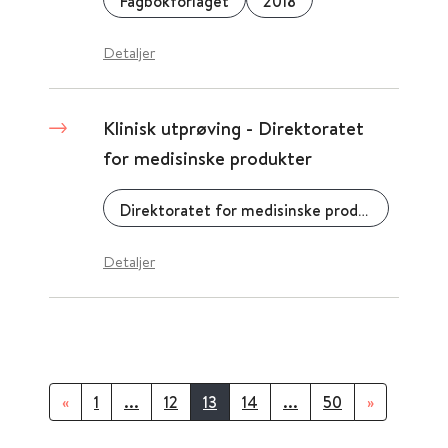
Fagbokforlaget
2018
Detaljer
Klinisk utprøving - Direktoratet
for medisinske produkter
Direktoratet for medisinske produkter (DMP)
Detaljer
«
1
...
12
13
14
...
50
»