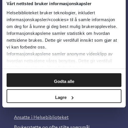
Vårt nettsted bruker informasjonskapsler
Helsebiblioteket bruker teknologier, inkludert
Om oss
informasjonskapsler/«cookies» til å samle informasjon
om deg for å kunne gi deg best mulig brukeropplevelse.
Informasjonskapslene samler statistikk om hvordan
Om Helsebiblioteket
nettsidene brukes. Dette gir verdifull innsikt som gjør at
Personvern og informasjonskapsler
vi kan forbedre oss.
Informasjonskapslene samler anonyme videoklipp av
Tilgjengelighetserklæring
hvordan nettsidene våres benyttes. Dette gir verdifull
Information in English
innsikt som gjør at vi kan forbedre oss.
Bilder fra Colourbox.com
Godta alle
Lagre
Kontakt oss
Ansatte i Helsebiblioteket
Brukerstøtte og ofte stilte spørsmål