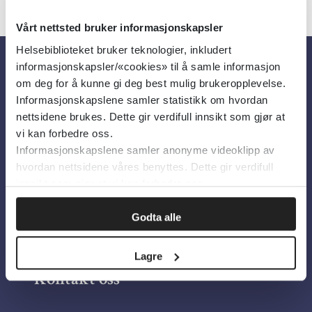
Vårt nettsted bruker informasjonskapsler
Helsebiblioteket bruker teknologier, inkludert
informasjonskapsler/«cookies» til å samle informasjon
Om oss
om deg for å kunne gi deg best mulig brukeropplevelse.
Informasjonskapslene samler statistikk om hvordan
nettsidene brukes. Dette gir verdifull innsikt som gjør at
Om Helsebiblioteket
vi kan forbedre oss.
Informasjonskapslene samler anonyme videoklipp av
Personvern og informasjonskapsler
hvordan nettsidene våres benyttes. Dette gir verdifull
Tilgjengelighetserklæring
innsikt som gjør at vi kan forbedre oss.
Information in English
Godta alle
Bilder fra Colourbox.com
Lagre
Kontakt oss