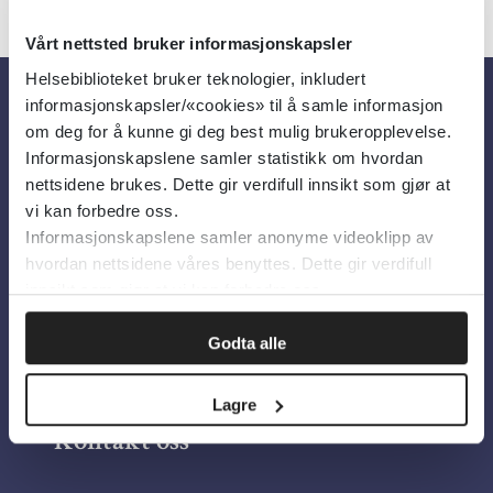
Vårt nettsted bruker informasjonskapsler
Helsebiblioteket bruker teknologier, inkludert
informasjonskapsler/«cookies» til å samle informasjon
Om oss
om deg for å kunne gi deg best mulig brukeropplevelse.
Informasjonskapslene samler statistikk om hvordan
nettsidene brukes. Dette gir verdifull innsikt som gjør at
Om Helsebiblioteket
vi kan forbedre oss.
Informasjonskapslene samler anonyme videoklipp av
Personvern og informasjonskapsler
hvordan nettsidene våres benyttes. Dette gir verdifull
Tilgjengelighetserklæring
innsikt som gjør at vi kan forbedre oss.
Information in English
Godta alle
Bilder fra Colourbox.com
Lagre
Kontakt oss