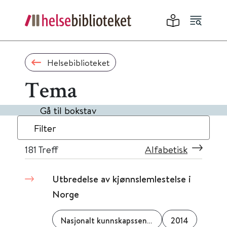
Helsebiblioteket
Tema
Gå til bokstav
Filter
181
Treff
Alfabetisk
Utbredelse av kjønnslemlestelse i
Norge
Nasjonalt kunnskapssenter om vold og traumatisk stress
2014