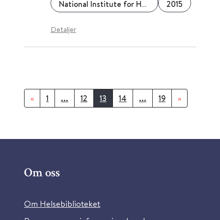
National Institute for Health and Care Excellence (NICE)
2015
Detaljer
«
1
...
12
13
14
...
19
»
Om oss
Om Helsebiblioteket