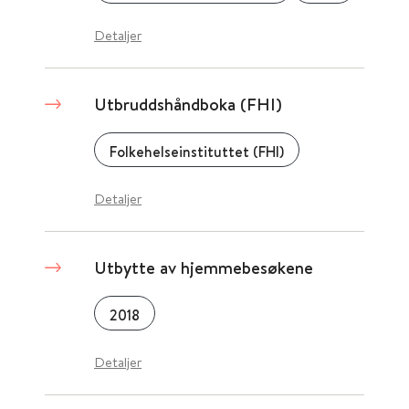
Detaljer
Utbruddshåndboka (FHI)
Folkehelseinstituttet (FHI)
Detaljer
Utbytte av hjemmebesøkene
2018
Detaljer