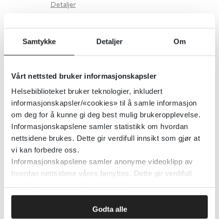
Detaljer
Utekontakt
Samtykke
Detaljer
Om
Store norske leksikon
Vårt nettsted bruker informasjonskapsler
Detaljer
Helsebiblioteket bruker teknologier, inkludert
informasjonskapsler/«cookies» til å samle informasjon
om deg for å kunne gi deg best mulig brukeropplevelse.
Utelatt helsehjelp - forekomst,
Informasjonskapslene samler statistikk om hvordan
nettsidene brukes. Dette gir verdifull innsikt som gjør at
typer og konsekvenser
vi kan forbedre oss.
Informasjonskapslene samler anonyme videoklipp av
hvordan nettsidene våres benyttes. Dette gir verdifull
Detaljer
innsikt som gjør at vi kan forbedre oss.
Godta alle
Utenfor-regnskapet