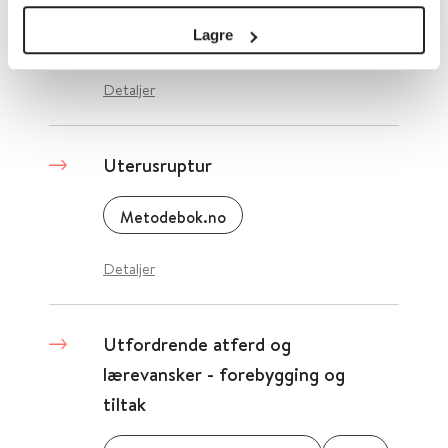
Lagre
Kommunesektorens interesse- og arbeidsgiverorganisasjon (KS)
Detaljer
Uterusruptur
Metodebok.no
Detaljer
Utfordrende atferd og
lærevansker - forebygging og
tiltak