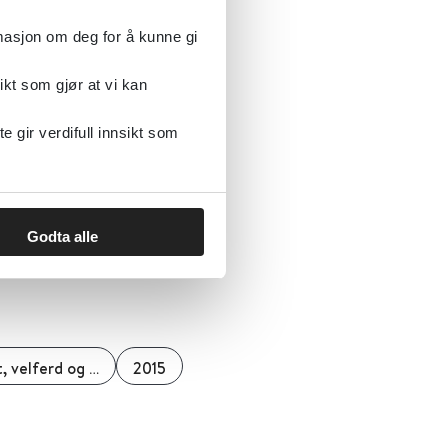
rmasjon om deg for å kunne gi
ikt som gjør at vi kan
aringer og
gir verdifull innsikt som
Godta alle
NOVA - Norsk institutt for forskning om oppvekst, velferd og aldring
2015