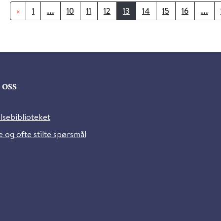
«
1
...
10
11
12
13
14
15
16
...
oss
lsebiblioteket
 og ofte stilte spørsmål