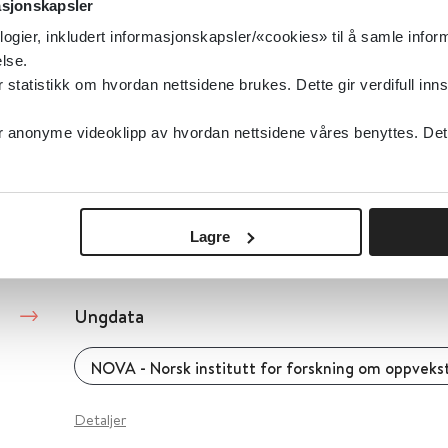
asjonskapsler
Folkehelseinstituttet (FHI)
2026
logier, inkludert informasjonskapsler/«cookies» til å samle info
lse.
tatistikk om hvordan nettsidene brukes. Dette gir verdifull inns
Ungdom med etnisk minoritetsbakgrunn - Erf
anonyme videoklipp av hvordan nettsidene våres benyttes. Dette 
refleksjoner fra kurset FLEXid
Folkehelseinstituttet (FHI)
Lagre
Detaljer
Ungdata
Detaljer