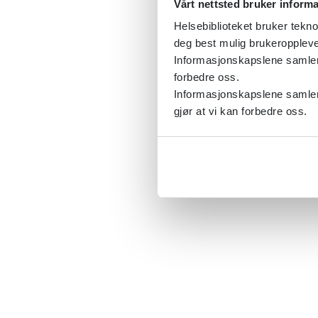
Vårt nettsted bruker inform
Helsebiblioteket bruker tekno
deg best mulig brukeroppleve
Informasjonskapslene samler s
forbedre oss.
Informasjonskapslene samler 
gjør at vi kan forbedre oss.