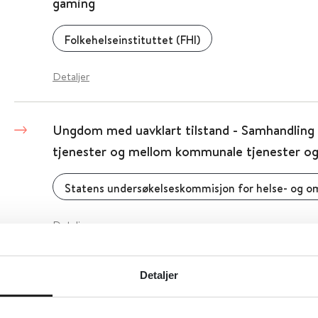
gaming
Folkehelseinstituttet (FHI)
Detaljer
Ungdom med uavklart tilstand - Samhandlin
tjenester og mellom kommunale tjenester o
Detaljer
Ungdom med god psykisk helse er meir aktive 
Detaljer
nett (FHI)