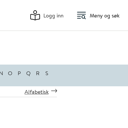
Logg inn
Meny og søk
N
O
P
Q
R
S
Alfabetisk