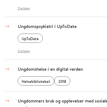
Detaljer
Ungdomspsykiatri i UpToDate
UpToDate
Detaljer
Ungdomshelse i en digital verden
Helsebiblioteket
2018
Ungdommers bruk og opplevelser med sosiale