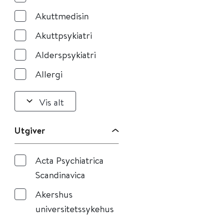
Akuttmedisin
Akuttpsykiatri
Alderspsykiatri
Allergi
Vis alt
Utgiver
Acta Psychiatrica
Scandinavica
Akershus
universitetssykehus