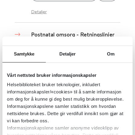
Detaljer
Postnatal omsorg - Retningslinjer
for postnatal omsorg
Samtykke
Detaljer
Om
National Institute for Health and Care Excellence (NICE)
2017
Detaljer
Vårt nettsted bruker informasjonskapsler
Helsebiblioteket bruker teknologier, inkludert
informasjonskapsler/«cookies» til å samle informasjon
Parkinsons sykdom - European
om deg for å kunne gi deg best mulig brukeropplevelse.
Guidelines for Physiotherapy in
Informasjonskapslene samler statistikk om hvordan
nettsidene brukes. Dette gir verdifull innsikt som gjør at
Parkinson's Disease
vi kan forbedre oss.
Informasjonskapslene samler anonyme videoklipp av
ParkinsonNet
Royal Dutch Society for Physical Therapy
2017