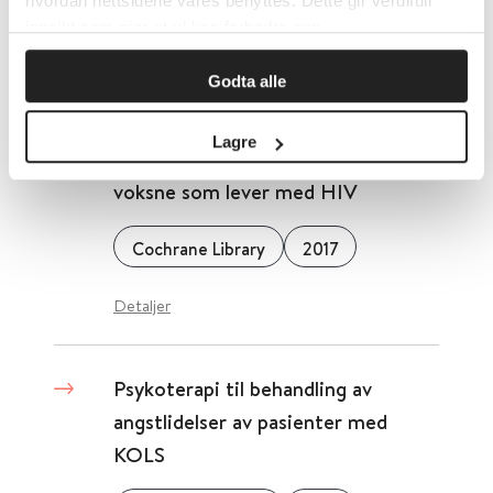
hvordan nettsidene våres benyttes. Dette gir verdifull
innsikt som gjør at vi kan forbedre oss.
Detaljer
Godta alle
Psykologiske gruppetiltak for å
Lagre
forbedre psykisk velvære hos
voksne som lever med HIV
Cochrane Library
2017
Detaljer
Psykoterapi til behandling av
angstlidelser av pasienter med
KOLS