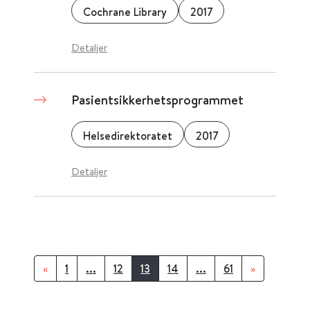
Cochrane Library
2017
Detaljer
Pasientsikkerhetsprogrammet
Helsedirektoratet
2017
Detaljer
«
1
...
12
13
14
...
61
»