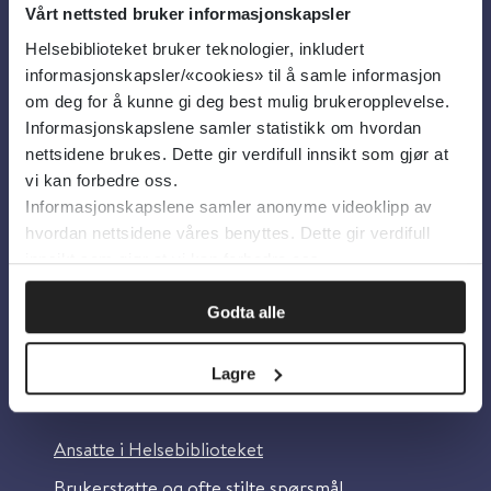
Vårt nettsted bruker informasjonskapsler
Helsebiblioteket bruker teknologier, inkludert
Om oss
informasjonskapsler/«cookies» til å samle informasjon
om deg for å kunne gi deg best mulig brukeropplevelse.
Informasjonskapslene samler statistikk om hvordan
Om Helsebiblioteket
nettsidene brukes. Dette gir verdifull innsikt som gjør at
Personvern og informasjonskapsler
vi kan forbedre oss.
Informasjonskapslene samler anonyme videoklipp av
Tilgjengelighetserklæring
hvordan nettsidene våres benyttes. Dette gir verdifull
Information in English
innsikt som gjør at vi kan forbedre oss.
Bilder fra Colourbox.com
Godta alle
Lagre
Kontakt oss
Ansatte i Helsebiblioteket
Brukerstøtte og ofte stilte spørsmål