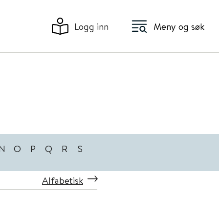
Logg inn
Meny og søk
N
O
P
Q
R
S
Alfabetisk