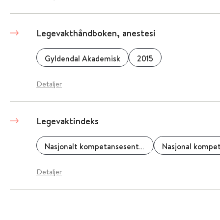
Legevakthåndboken, anestesi
Gyldendal Akademisk
2015
Detaljer
Legevaktindeks
Nasjonalt kompetansesenter for legevaktmedisin
Detaljer