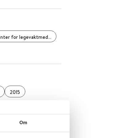
Nasjonalt kompetansesenter for legevaktmedisin
2015
Om