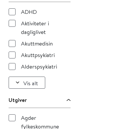
ADHD
Aktiviteter i
dagliglivet
Akuttmedisin
Akuttpsykiatri
Alderspsykiatri
Vis alt
Utgiver
Agder
fylkeskommune