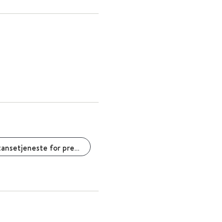
Nasjonal kompetansetjeneste for prehospital akuttmedisin (NAKOS)