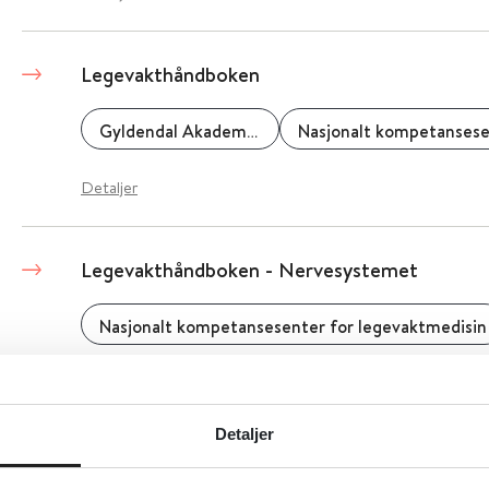
Legevakthåndboken
Gyldendal Akademisk
Detaljer
Legevakthåndboken - Nervesystemet
Nasjonalt kompetansesenter for legevaktmedisin
Detaljer
Detaljer
Legevakthåndboken - psykiske lidelser