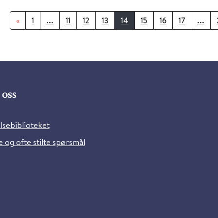
«
1
...
11
12
13
14
15
16
17
...
oss
lsebiblioteket
 og ofte stilte spørsmål