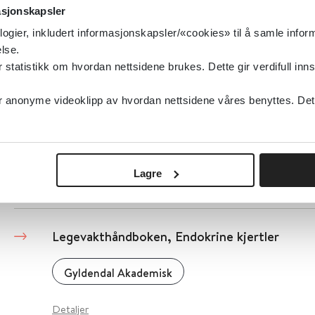
asjonskapsler
Gyldendal Akademisk
logier, inkludert informasjonskapsler/«cookies» til å samle info
lse.
Detaljer
tatistikk om hvordan nettsidene brukes. Dette gir verdifull inns
anonyme videoklipp av hvordan nettsidene våres benyttes. Dette 
Legevakthåndboken - Svangerskap, fødsel og 
Gyldendal Akademisk
2016
Lagre
Detaljer
Legevakthåndboken, Endokrine kjertler
Gyldendal Akademisk
Detaljer