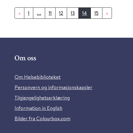
«
1
...
11
12
13
14
15
»
Om oss
Om Helsebiblioteket
Personvern og informasjonskapsler
Tilgjengelighetserklæring
Information in English
Bilder fra Colourbox.com