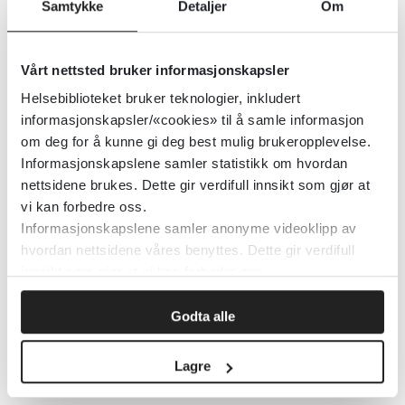
Samtykke
Detaljer
Om
CS-gass - behandlingsanbefaling
Vårt nettsted bruker informasjonskapsler
ved forgiftning
Helsebiblioteket bruker teknologier, inkludert
informasjonskapsler/«cookies» til å samle informasjon
om deg for å kunne gi deg best mulig brukeropplevelse.
CT kalsiumskår av hjertet gir lite
Informasjonskapslene samler statistikk om hvordan
tilleggsnytte ved vurdering av
nettsidene brukes. Dette gir verdifull innsikt som gjør at
vi kan forbedre oss.
risiko for hjertesykdom
Informasjonskapslene samler anonyme videoklipp av
hvordan nettsidene våres benyttes. Dette gir verdifull
innsikt som gjør at vi kan forbedre oss.
Current Developments in
Godta alle
Nutrition
Lagre
American Society for Nutrition