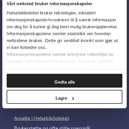
Vårt nettsted bruker informasjonskapsler
Helsebiblioteket bruker teknologier, inkludert
Om oss
informasjonskapsler/«cookies» til å samle informasjon
om deg for å kunne gi deg best mulig brukeropplevelse.
Informasjonskapslene samler statistikk om hvordan
Om Helsebiblioteket
nettsidene brukes. Dette gir verdifull innsikt som gjør at
Personvern og informasjonskapsler
vi kan forbedre oss.
Informasjonskapslene samler anonyme videoklipp av
Tilgjengelighetserklæring
hvordan nettsidene våres benyttes. Dette gir verdifull
Information in English
innsikt som gjør at vi kan forbedre oss.
Bilder fra Colourbox.com
Godta alle
Lagre
Kontakt oss
Ansatte i Helsebiblioteket
Brukerstøtte og ofte stilte spørsmål