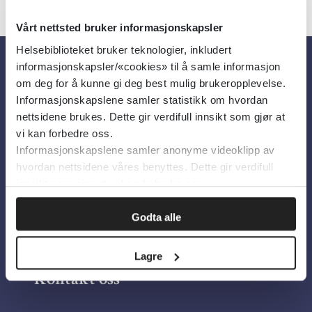
Vårt nettsted bruker informasjonskapsler
Helsebiblioteket bruker teknologier, inkludert
informasjonskapsler/«cookies» til å samle informasjon
Om oss
om deg for å kunne gi deg best mulig brukeropplevelse.
Informasjonskapslene samler statistikk om hvordan
nettsidene brukes. Dette gir verdifull innsikt som gjør at
Om Helsebiblioteket
vi kan forbedre oss.
Informasjonskapslene samler anonyme videoklipp av
Personvern og informasjonskapsler
hvordan nettsidene våres benyttes. Dette gir verdifull
Tilgjengelighetserklæring
innsikt som gjør at vi kan forbedre oss.
Information in English
Godta alle
Bilder fra Colourbox.com
Lagre
Kontakt oss