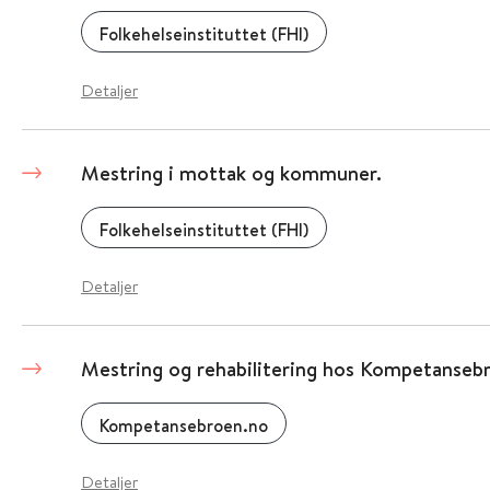
Folkehelseinstituttet (FHI)
Detaljer
Mestring i mottak og kommuner.
Folkehelseinstituttet (FHI)
Detaljer
Mestring og rehabilitering hos Kompetanseb
Kompetansebroen.no
Detaljer