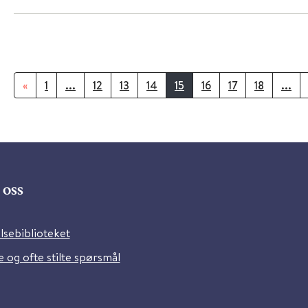
«
1
...
12
13
14
15
16
17
18
...
oss
lsebiblioteket
 og ofte stilte spørsmål