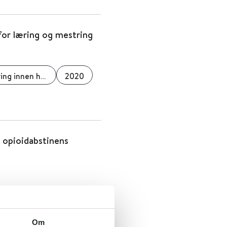
for læring og mestring
Nasjonal kompetansetjeneste for læring og mestring innen helse
2020
 opioidabstinens
Om