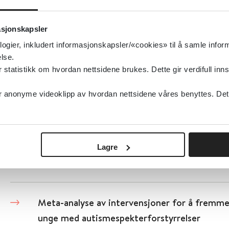
Metadon - faktaark
asjonskapsler
Store medisinske leksikon
2016
logier, inkludert informasjonskapsler/«cookies» til å samle info
Detaljer
lse.
tatistikk om hvordan nettsidene brukes. Dette gir verdifull inns
Metallprotein-fortynnende forbindelser i beh
anonyme videoklipp av hvordan nettsidene våres benyttes. Dette 
sykdom
Cochrane Library
2014
Lagre
Detaljer
Meta-analyse av intervensjoner for å fremme
unge med autismespekterforstyrrelser