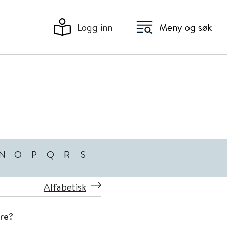
Logg inn
Meny og søk
N
O
P
Q
R
S
Alfabetisk
re?