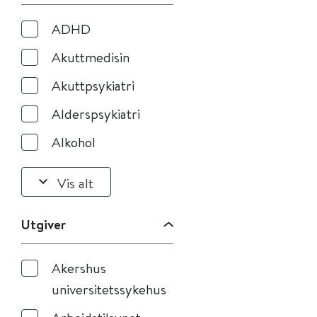
ADHD
Akuttmedisin
Akuttpsykiatri
Alderspsykiatri
Alkohol
Vis alt
Utgiver
Akershus
universitetssykehus