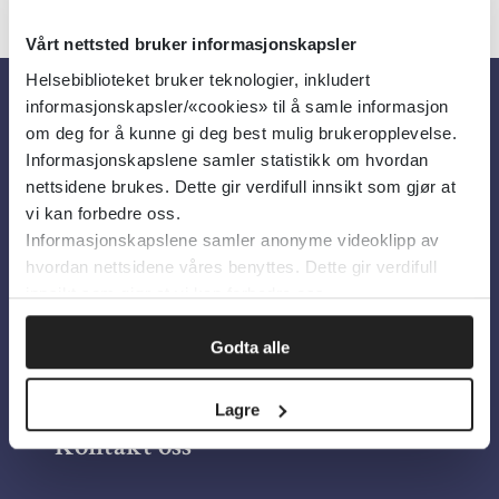
Vårt nettsted bruker informasjonskapsler
Helsebiblioteket bruker teknologier, inkludert
informasjonskapsler/«cookies» til å samle informasjon
Om oss
om deg for å kunne gi deg best mulig brukeropplevelse.
Informasjonskapslene samler statistikk om hvordan
nettsidene brukes. Dette gir verdifull innsikt som gjør at
Om Helsebiblioteket
vi kan forbedre oss.
Informasjonskapslene samler anonyme videoklipp av
Personvern og informasjonskapsler
hvordan nettsidene våres benyttes. Dette gir verdifull
Tilgjengelighetserklæring
innsikt som gjør at vi kan forbedre oss.
Information in English
Godta alle
Bilder fra Colourbox.com
Lagre
Kontakt oss