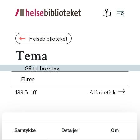
Helsebiblioteket
Tema
Gå til bokstav
Filter
133
Treff
Alfabetisk
«
1
...
10
11
12
13
14
»
Samtykke
Detaljer
Om