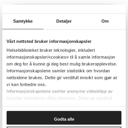
Senter for Diabetesforskning
Samtykke
Detaljer
Om
Haukeland Universitetssykehus
Vårt nettsted bruker informasjonskapsler
Detaljer
Helsebiblioteket bruker teknologier, inkludert
informasjonskapsler/«cookies» til å samle informasjon
om deg for å kunne gi deg best mulig brukeropplevelse.
Senter for forskning på
Informasjonskapslene samler statistikk om hvordan
sivilsamfunn og frivillig sektor
nettsidene brukes. Dette gir verdifull innsikt som gjør at
vi kan forbedre oss.
Institutt for samfunnsforskning
NORCE
Informasjonskapslene samler anonyme videoklipp av
hvordan nettsidene våres benyttes. Dette gir verdifull
Detaljer
innsikt som gjør at vi kan forbedre oss.
Godta alle
Senter for fruktbarhet og helse