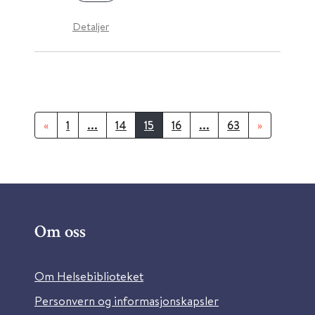
Detaljer
«
1
...
14
15
16
...
63
»
Om oss
Om Helsebiblioteket
Personvern og informasjonskapsler