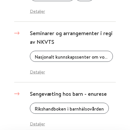
Detaljer
Seminarer og arrangementer i regi
av NKVTS
Nasjonalt kunnskapssenter om vold og traumatisk stress
Detaljer
Sengevæting hos barn - enurese
Rikshandboken i barnhälsovården
Detaljer