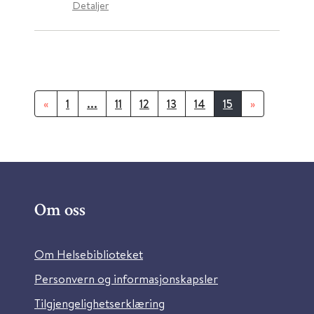
Detaljer
«
1
...
11
12
13
14
15
»
Om oss
Om Helsebiblioteket
Personvern og informasjonskapsler
Tilgjengelighetserklæring