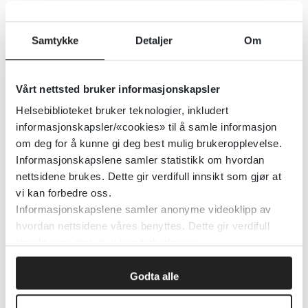
Cancer care Ontario
Samtykke
Detaljer
Om
Cancer Care Ontario, Canada
2022
Vårt nettsted bruker informasjonskapsler
Detaljer
Helsebiblioteket bruker teknologier, inkludert
informasjonskapsler/«cookies» til å samle informasjon
om deg for å kunne gi deg best mulig brukeropplevelse.
Campbell Systematic Reviews
Informasjonskapslene samler statistikk om hvordan
nettsidene brukes. Dette gir verdifull innsikt som gjør at
vi kan forbedre oss.
Campbell Collaboration
Informasjonskapslene samler anonyme videoklipp av
hvordan nettsidene våres benyttes. Dette gir verdifull
Detaljer
innsikt som gjør at vi kan forbedre oss.
Godta alle
Campbell Library