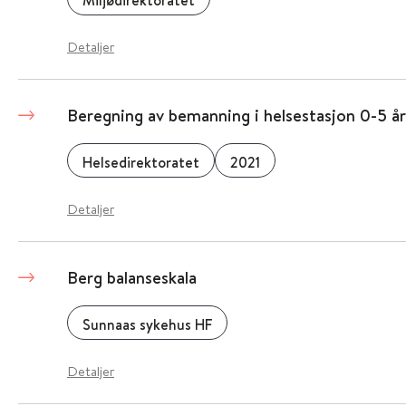
Miljødirektoratet
Detaljer
Beregning av bemanning i helsestasjon 0-5 år
Helsedirektoratet
2021
Detaljer
Berg balanseskala
Sunnaas sykehus HF
Detaljer