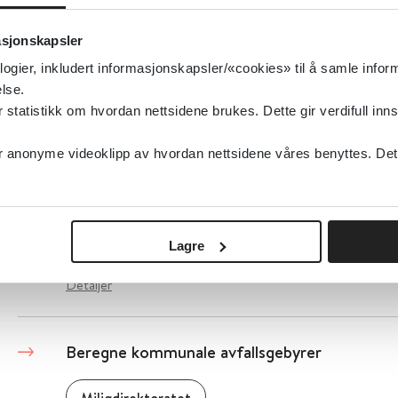
Beredskap mot akutt forurensning
asjonskapsler
Miljødirektoratet
logier, inkludert informasjonskapsler/«cookies» til å samle info
lse.
Detaljer
tatistikk om hvordan nettsidene brukes. Dette gir verdifull inns
anonyme videoklipp av hvordan nettsidene våres benyttes. Dette 
Beredskapslaboratorium - giftige kjemikalier
mikroorganismer, radioaktivt materiale og ek
Forsvarets forskningsinstitutt
Lagre
Detaljer
Beregne kommunale avfallsgebyrer