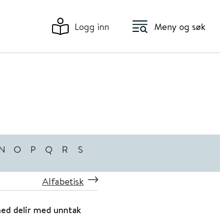
Logg inn
Meny og søk
N
O
P
Q
R
S
Alfabetisk
med delir med unntak