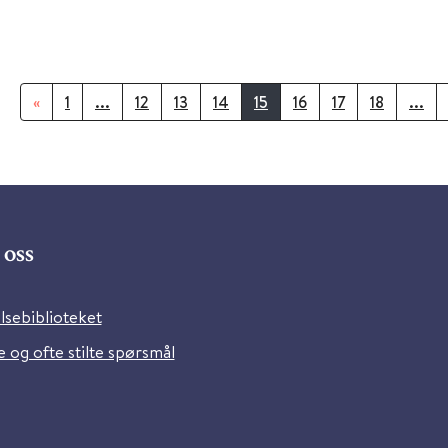
«
1
...
12
13
14
15
16
17
18
...
oss
lsebiblioteket
 og ofte stilte spørsmål