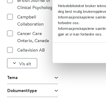
British Journal of
Helsebiblioteket bruker tekno
Clinical Psychology
deg best mulig brukeroppleve
Campbell
Informasjonskapslene samler s
forbedre oss.
Collaboration
Informasjonskapslene samler 
Cancer Care
gjør at vi kan forbedre oss.
Ontario, Canada
Cellavision AB
Vis alt
Tema
Dokumenttype