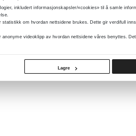
logier, inkludert informasjonskapsler/«cookies» til å samle info
lse.
tatistikk om hvordan nettsidene brukes. Dette gir verdifull inns
anonyme videoklipp av hvordan nettsidene våres benyttes. Dette 
Lagre