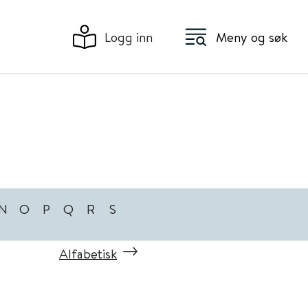
Logg inn
Meny og søk
N
O
P
Q
R
S
Alfabetisk