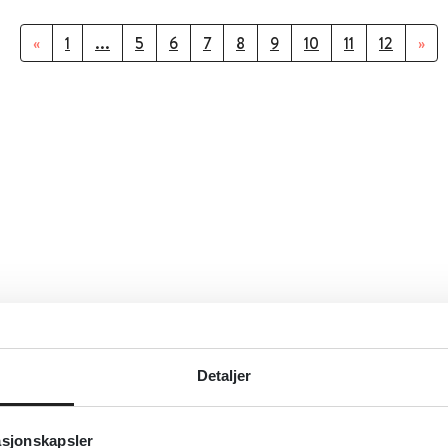
«
1
...
5
6
7
8
9
10
11
12
»
Detaljer
asjonskapsler