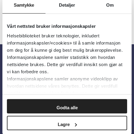
Samtykke
Detaljer
Om
«
1
...
9
10
11
12
13
»
Vårt nettsted bruker informasjonskapsler
Helsebiblioteket bruker teknologier, inkludert
informasjonskapsler/«cookies» til å samle informasjon
om deg for å kunne gi deg best mulig brukeropplevelse.
Informasjonskapslene samler statistikk om hvordan
Om oss
nettsidene brukes. Dette gir verdifull innsikt som gjør at
vi kan forbedre oss.
Informasjonskapslene samler anonyme videoklipp av
Om Helsebiblioteket
hvordan nettsidene våres benyttes. Dette gir verdifull
innsikt som gjør at vi kan forbedre oss.
Personvern og informasjonskapsler
Tilgjengelighetserklæring
Godta alle
Information in English
Lagre
Bilder fra Colourbox.com