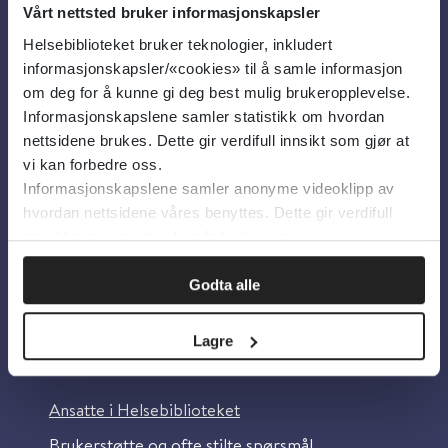
Vårt nettsted bruker informasjonskapsler
Helsebiblioteket bruker teknologier, inkludert
Om oss
informasjonskapsler/«cookies» til å samle informasjon
om deg for å kunne gi deg best mulig brukeropplevelse.
Informasjonskapslene samler statistikk om hvordan
Om Helsebiblioteket
nettsidene brukes. Dette gir verdifull innsikt som gjør at
Personvern og informasjonskapsler
vi kan forbedre oss.
Informasjonskapslene samler anonyme videoklipp av
Tilgjengelighetserklæring
hvordan nettsidene våres benyttes. Dette gir verdifull
Information in English
innsikt som gjør at vi kan forbedre oss.
Bilder fra Colourbox.com
Godta alle
Lagre
Kontakt oss
Ansatte i Helsebiblioteket
Brukerstøtte og ofte stilte spørsmål