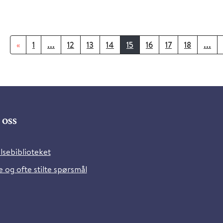
«
1
...
12
13
14
15
16
17
18
...
oss
lsebiblioteket
 og ofte stilte spørsmål