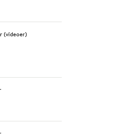
r (videoer)
r
r