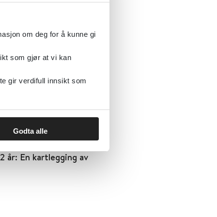
rmasjon om deg for å kunne gi
2 år: En flermetodisk
ikt som gjør at vi kan
gir verdifull innsikt som
Godta alle
2 år: En kartlegging av