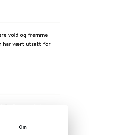
inere vold og fremme
m har vært utsatt for
2 år: Barns erfaringer
Om