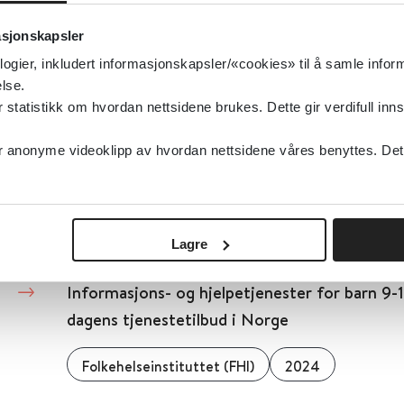
Detaljer
asjonskapsler
logier, inkludert informasjonskapsler/«cookies» til å samle info
lse.
Informasjons- og hjelpetjenester for barn 9-1
tatistikk om hvordan nettsidene brukes. Dette gir verdifull inns
systematisk oversikt.
anonyme videoklipp av hvordan nettsidene våres benyttes. Dette 
Folkehelseinstituttet (FHI)
Detaljer
Lagre
Informasjons- og hjelpetjenester for barn 9-1
dagens tjenestetilbud i Norge
Folkehelseinstituttet (FHI)
2024