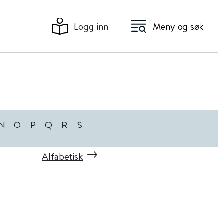
Logg inn
Meny og søk
N
O
P
Q
R
S
Alfabetisk