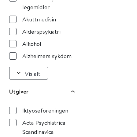
legemidler
Akuttmedisin
Alderspsykiatri
Alkohol
Alzheimers sykdom
Vis alt
Utgiver
Iktyoseforeningen
Acta Psychiatrica
Scandinavica