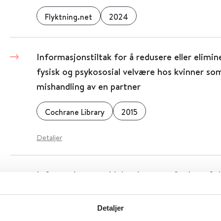
Flyktning.net
2024
Informasjonstiltak for å redusere eller elim
fysisk og psykososial velvære hos kvinner so
mishandling av en partner
Cochrane Library
2015
Detaljer
Informasjons- og hjelpetjenester for barn 9-1
med og ønsker for hjelpetjenester
Detaljer
Folkehelseinstituttet (FHI)