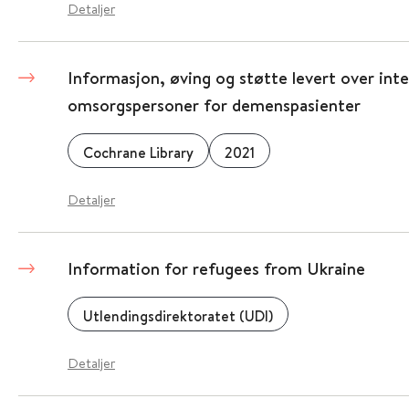
Detaljer
Informasjon, øving og støtte levert over inte
omsorgspersoner for demenspasienter
Cochrane Library
2021
Detaljer
Information for refugees from Ukraine
Utlendingsdirektoratet (UDI)
Detaljer