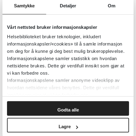
Samtykke
Detaljer
Om
2020
Vårt nettsted bruker informasjonskapsler
Detaljer
Helsebiblioteket bruker teknologier, inkludert
informasjonskapsler/«cookies» til å samle informasjon
om deg for å kunne gi deg best mulig brukeropplevelse.
Tilgrensende fag
Informasjonskapslene samler statistikk om hvordan
nettsidene brukes. Dette gir verdifull innsikt som gjør at
vi kan forbedre oss.
Informasjonskapslene samler anonyme videoklipp av
Tilknytningsforstyrrelser. I:
hvordan nettsidene våres benyttes. Dette gir verdifull
Veileder for barne- og
innsikt som gjør at vi kan forbedre oss.
ungdomspsykiatri
Godta alle
Norsk barne- og ungdomspsykiatrisk forening
2019
Lagre
Detaljer