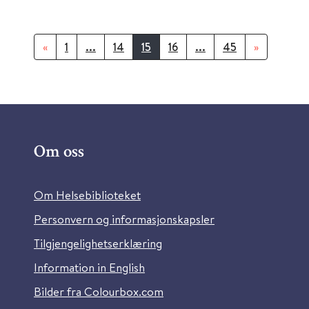
«
1
...
14
15
16
...
45
»
Om oss
Om Helsebiblioteket
Personvern og informasjonskapsler
Tilgjengelighetserklæring
Information in English
Bilder fra Colourbox.com