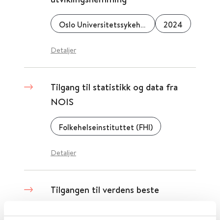
Oslo Universitetssykehus
2024
Detaljer
Tilgang til statistikk og data fra
NOIS
Folkehelseinstituttet (FHI)
Detaljer
Tilgangen til verdens beste
medisinske tidsskrifter forsvinner.
Hva tenker du på, Høie?