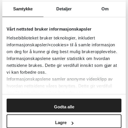
Senter for omsorgsforskning
2020
Samtykke
Detaljer
Om
Velferdsteknologi og digital
Vårt nettsted bruker informasjonskapsler
hjemmeoppfølging
Helsebiblioteket bruker teknologier, inkludert
informasjonskapsler/«cookies» til å samle informasjon
Helsedirektoratet
om deg for å kunne gi deg best mulig brukeropplevelse.
Informasjonskapslene samler statistikk om hvordan
Detaljer
nettsidene brukes. Dette gir verdifull innsikt som gjør at
vi kan forbedre oss.
Informasjonskapslene samler anonyme videoklipp av
Velferdsteknologi til
hvordan nettsidene våres benyttes. Dette gir verdifull
hukommelsesstøtte ved demens
innsikt som gjør at vi kan forbedre oss.
Godta alle
Cochrane Library
2017
Detaljer
Lagre