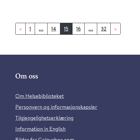
«
1
...
14
15
16
...
32
»
Om oss
Om Helsebiblioteket
Personvern og informasjonskapsler
Tilgjengelighetserklæring
Information in English
Bilder fra Colourbox.com