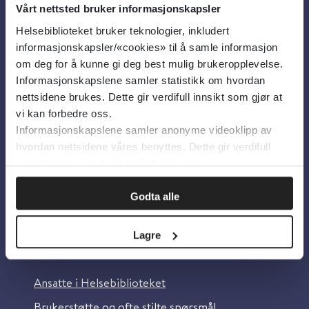
Vårt nettsted bruker informasjonskapsler
Helsebiblioteket bruker teknologier, inkludert
Om oss
informasjonskapsler/«cookies» til å samle informasjon
om deg for å kunne gi deg best mulig brukeropplevelse.
Informasjonskapslene samler statistikk om hvordan
Om Helsebiblioteket
nettsidene brukes. Dette gir verdifull innsikt som gjør at
Personvern og informasjonskapsler
vi kan forbedre oss.
Informasjonskapslene samler anonyme videoklipp av
Tilgjengelighetserklæring
hvordan nettsidene våres benyttes. Dette gir verdifull
Information in English
innsikt som gjør at vi kan forbedre oss.
Bilder fra Colourbox.com
Godta alle
Lagre
Kontakt oss
Ansatte i Helsebiblioteket
Brukerstøtte og ofte stilte spørsmål