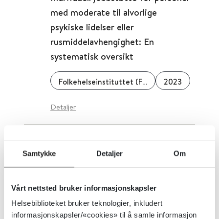
med moderate til alvorlige
psykiske lidelser eller
rusmiddelavhengighet: En
systematisk oversikt
Folkehelseinstituttet (FHI)
2023
Detaljer
Individuell atferdsrådgivning for
Samtykke
Detaljer
Om
røykeslutt
Cochrane Library
2017
Vårt nettsted bruker informasjonskapsler
Helsebiblioteket bruker teknologier, inkludert
Detaljer
informasjonskapsler/«cookies» til å samle informasjon