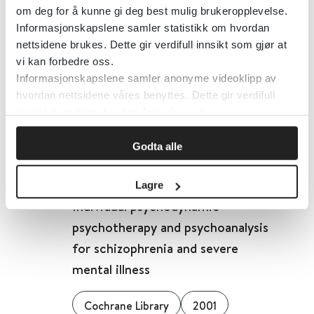
om deg for å kunne gi deg best mulig brukeropplevelse.
Informasjonskapslene samler statistikk om hvordan
Individualisert
nettsidene brukes. Dette gir verdifull innsikt som gjør at
legemiddelbehandling - Norsk
vi kan forbedre oss.
legemiddelhåndbok
Informasjonskapslene samler anonyme videoklipp av
hvordan nettsidene våres benyttes. Dette gir verdifull
innsikt som gjør at vi kan forbedre oss.
Norsk legemiddelhåndbok
Godta alle
Detaljer
Lagre
Individual psychodynamic
psychotherapy and psychoanalysis
for schizophrenia and severe
mental illness
Cochrane Library
2001