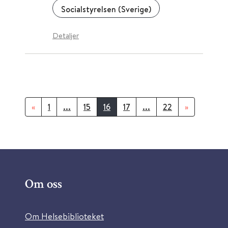
Socialstyrelsen (Sverige)
Detaljer
«
1
...
15
16
17
...
22
»
Om oss
Om Helsebiblioteket