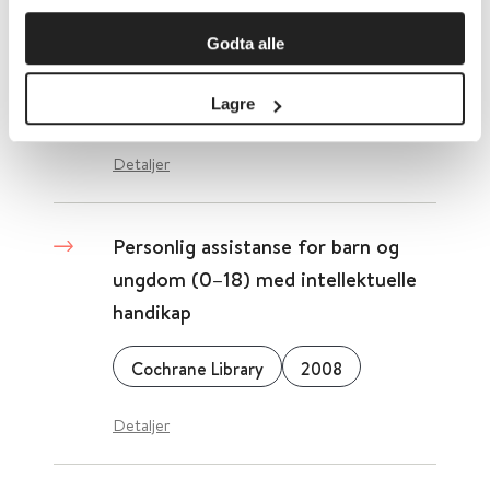
ungdom (0-18) med både fysiske
Godta alle
og intellektuelle handikap
Lagre
Cochrane Library
2008
Detaljer
Personlig assistanse for barn og
ungdom (0–18) med intellektuelle
handikap
Cochrane Library
2008
Detaljer