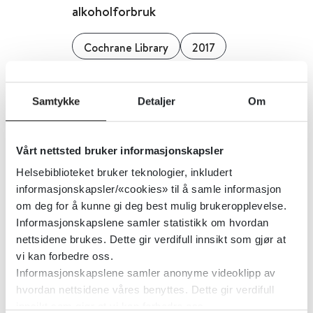
alkoholforbruk
Cochrane Library
2017
Detaljer
Samtykke
Detaljer
Om
Persondosimetri - Yrkesmessig
Vårt nettsted bruker informasjonskapsler
eksponering for ioniserende
Helsebiblioteket bruker teknologier, inkludert
stråling
informasjonskapsler/«cookies» til å samle informasjon
om deg for å kunne gi deg best mulig brukeropplevelse.
Direktoratet for strålevern og atomsikkerhet
Informasjonskapslene samler statistikk om hvordan
nettsidene brukes. Dette gir verdifull innsikt som gjør at
Detaljer
vi kan forbedre oss.
Informasjonskapslene samler anonyme videoklipp av
hvordan nettsidene våres benyttes. Dette gir verdifull
Personlig assistanse for barn og
innsikt som gjør at vi kan forbedre oss.