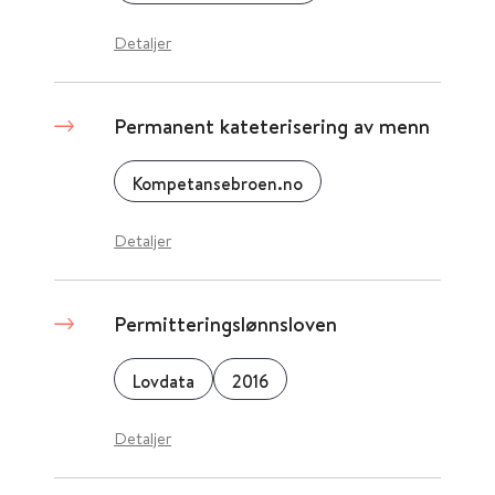
Detaljer
Permanent kateterisering av menn
Kompetansebroen.no
Detaljer
Permitteringslønnsloven
Lovdata
2016
Detaljer