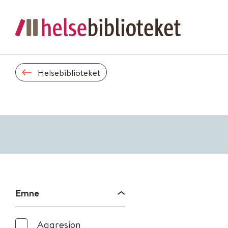
Helsebiblioteket
Emne
Aggresjon