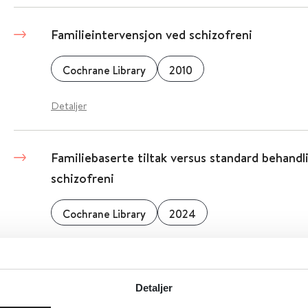
Familieintervensjon ved schizofreni
Cochrane Library
2010
Detaljer
Familiebaserte tiltak versus standard behand
schizofreni
Cochrane Library
2024
Detaljer
Detaljer
Etterlevelses-terapi for schizofreni