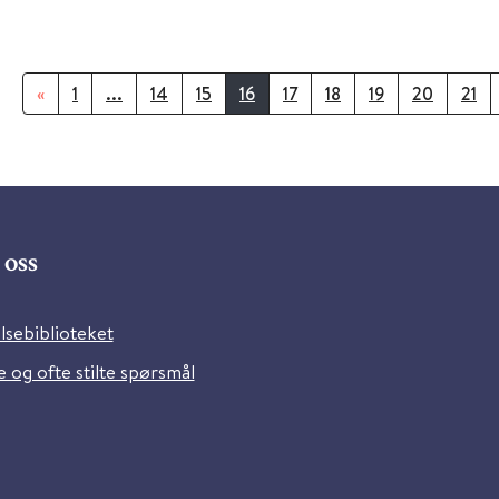
«
1
...
14
15
16
17
18
19
20
21
oss
lsebiblioteket
 og ofte stilte spørsmål