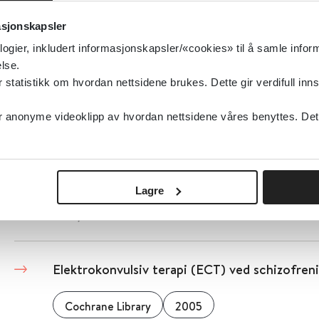
asjonskapsler
Cochrane Library
2006
logier, inkludert informasjonskapsler/«cookies» til å samle info
lse.
Detaljer
tatistikk om hvordan nettsidene brukes. Dette gir verdifull inns
anonyme videoklipp av hvordan nettsidene våres benyttes. Dette 
Ergoterapi levert av spesialister, sammenlikn
spesialister, for mennesker med schizofreni
Cochrane Library
2018
Lagre
Detaljer
Elektrokonvulsiv terapi (ECT) ved schizofreni
Cochrane Library
2005