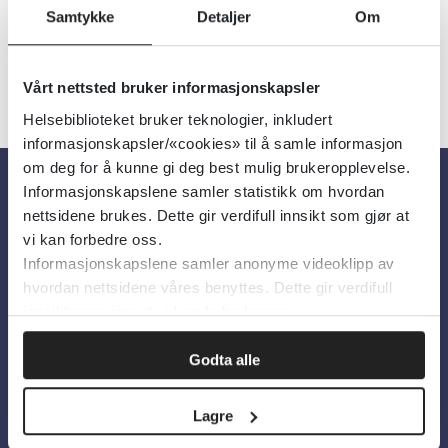
Samtykke
Detaljer
Om
«
1
...
9
10
11
12
13
»
Vårt nettsted bruker informasjonskapsler
Helsebiblioteket bruker teknologier, inkludert
informasjonskapsler/«cookies» til å samle informasjon
om deg for å kunne gi deg best mulig brukeropplevelse.
Informasjonskapslene samler statistikk om hvordan
Om oss
nettsidene brukes. Dette gir verdifull innsikt som gjør at
vi kan forbedre oss.
Informasjonskapslene samler anonyme videoklipp av
Om Helsebiblioteket
hvordan nettsidene våres benyttes. Dette gir verdifull
innsikt som gjør at vi kan forbedre oss.
Personvern og informasjonskapsler
Tilgjengelighetserklæring
Godta alle
Information in English
Lagre
Bilder fra Colourbox.com