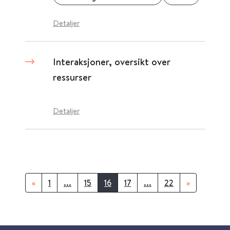
Detaljer
Interaksjoner, oversikt over
ressurser
Detaljer
«
1
...
15
16
17
...
22
»