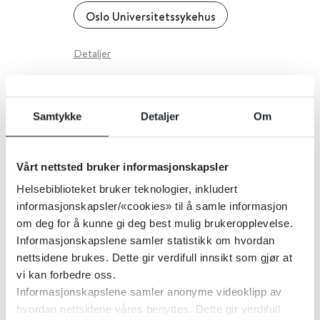
Oslo Universitetssykehus
Detaljer
Integrerte helsetjenester - Er
Samtykke
Detaljer
Om
integrerte helsetjenestemodeller
effektive for eldre brukere med
Vårt nettsted bruker informasjonskapsler
store behov?
Helsebiblioteket bruker teknologier, inkludert
informasjonskapsler/«cookies» til å samle informasjon
Folkehelseinstituttet (FHI)
2025
om deg for å kunne gi deg best mulig brukeropplevelse.
Informasjonskapslene samler statistikk om hvordan
Detaljer
nettsidene brukes. Dette gir verdifull innsikt som gjør at
vi kan forbedre oss.
Informasjonskapslene samler anonyme videoklipp av
Intensivmedisin (Legeforeningen)
hvordan nettsidene våres benyttes. Dette gir verdifull