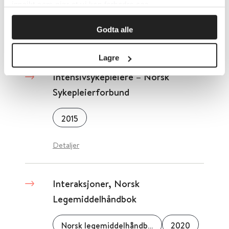
innsikt som gjør at vi kan forbedre oss.
Norsk anestesiologisk forening (NAF)
2021
Godta alle
Detaljer
Lagre
Intensivsykepleiere – Norsk
Sykepleierforbund
2015
Detaljer
Interaksjoner, Norsk
Legemiddelhåndbok
Norsk legemiddelhåndbok
2020