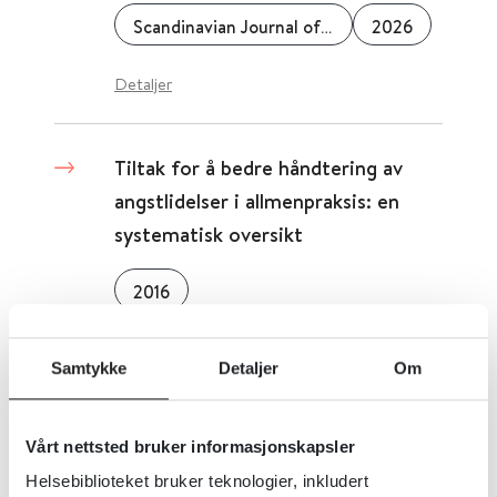
Scandinavian Journal of Public Health
2026
Detaljer
Tiltak for å bedre håndtering av
angstlidelser i allmenpraksis: en
systematisk oversikt
2016
Detaljer
Samtykke
Detaljer
Om
Tiltak for å bedre psykososialt
Vårt nettsted bruker informasjonskapsler
velvære hos barn berørt av HIV og
Helsebiblioteket bruker teknologier, inkludert