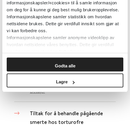
AIDS
informasjonskapsler/«cookies» til å samle informasjon
om deg for å kunne gi deg best mulig brukeropplevelse.
Cochrane Library
2009
Informasjonskapslene samler statistikk om hvordan
nettsidene brukes. Dette gir verdifull innsikt som gjør at
Detaljer
vi kan forbedre oss.
Informasjonskapslene samler anonyme videoklipp av
hvordan nettsidene våres benyttes. Dette gir verdifull
Tiltak for å behandle angst etter
innsikt som gjør at vi kan forbedre oss.
slag
Godta alle
Cochrane Library
2017
Lagre
Detaljer
Tiltak for å behandle pågående
smerte hos torturofre