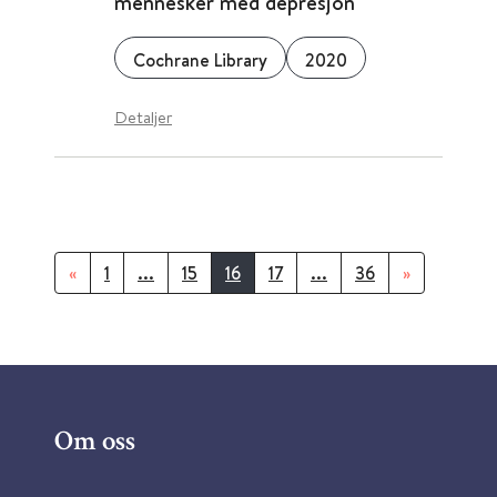
mennesker med depresjon
Cochrane Library
2020
Detaljer
«
1
...
15
16
17
...
36
»
Om oss