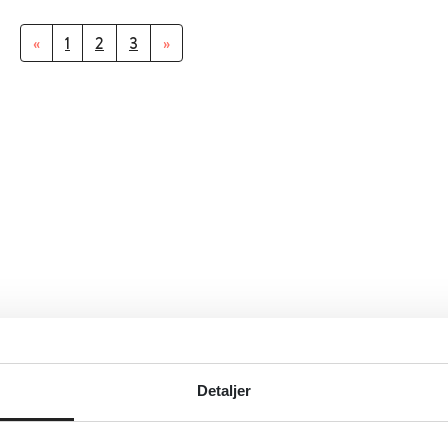
«
1
2
3
»
Detaljer