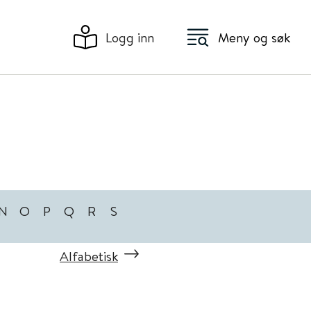
Logg inn
Meny og søk
N
O
P
Q
R
S
Alfabetisk