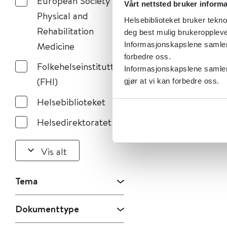
European Society of
Vårt nettsted bruker inform
Physical and
Helsebiblioteket bruker tekno
Rehabilitation
deg best mulig brukeroppleve
Medicine
Informasjonskapslene samler s
forbedre oss.
Folkehelseinstituttet
Informasjonskapslene samler 
(FHI)
gjør at vi kan forbedre oss.
Helsebiblioteket
Helsedirektoratet
Vis alt
Tema
Dokumenttype