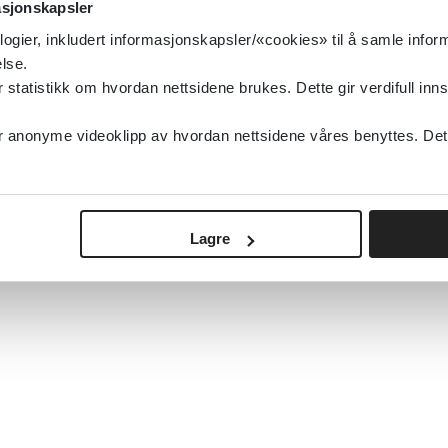
asjonskapsler
logier, inkludert informasjonskapsler/«cookies» til å samle info
lse.
tatistikk om hvordan nettsidene brukes. Dette gir verdifull inns
anonyme videoklipp av hvordan nettsidene våres benyttes. Dette 
Lagre