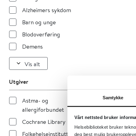
Alzheimers sykdom
Barn og unge
Blodoverføring
Demens
Vis alt
Utgiver
Samtykke
Astma- og
allergiforbundet
Vårt nettsted bruker inform
Cochrane Library
Helsebiblioteket bruker tekno
Folkehelseinstituttet
deg best mulig brukeroppleve