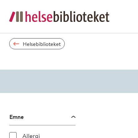
Helsebiblioteket
Emne
Allergi