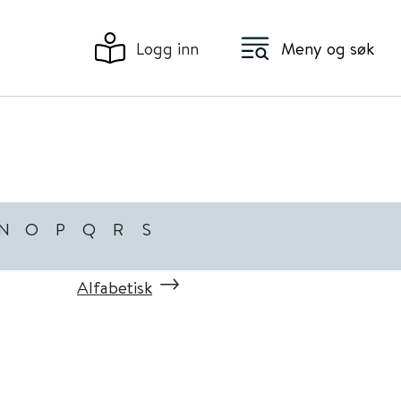
Logg inn
Meny og søk
N
O
P
Q
R
S
Alfabetisk