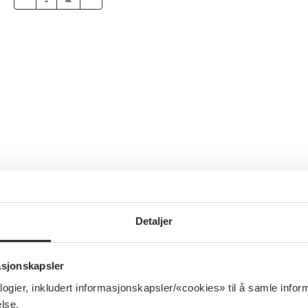
Detaljer
asjonskapsler
logier, inkludert informasjonskapsler/«cookies» til å samle info
lse.