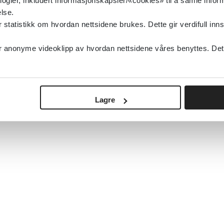
logier, inkludert informasjonskapsler/«cookies» til å samle info
lse.
tatistikk om hvordan nettsidene brukes. Dette gir verdifull inns
anonyme videoklipp av hvordan nettsidene våres benyttes. Dette 
Lagre