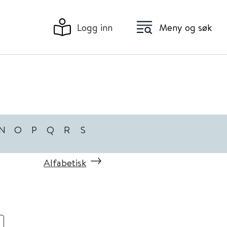
Logg inn
Meny og søk
N
O
P
Q
R
S
Alfabetisk