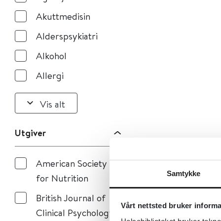
Akuttmedisin
Alderspsykiatri
Alkohol
Allergi
Vis alt
Utgiver
American Society
Samtykke
for Nutrition
British Journal of
Vårt nettsted bruker inform
Clinical Psychology