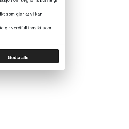
rmasjon om deg for å kunne gi
ikt som gjør at vi kan
gir verdifull innsikt som
Godta alle